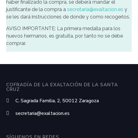
haber finalizado la compra, se deberá mandar el
justificante de la compra a
secretaria@exaltacion.es
y
se les dará instrucciones de donde y como recogerlos.
AVISO IMPORTANTE: La primera medalla para los
nuevos hermanos, es gratuita, por tanto no se debe
comprar.
COFRADÍA DE LA EXALTACIÓN DE LA SANTA
CRUZ
C. Sagrada Familia, 2, 50012 Zaragoza
secretaria@exaltacion.es
SÍGUENOS EN REDES